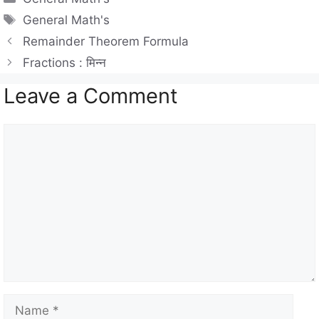
at
e
c
Tags
General Math's
s
gr
e
Remainder Theorem Formula
A
a
b
Fractions : मिन्न
p
m
o
Leave a Comment
p
o
k
Comment
Name