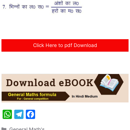
Click Here to pdf Download
W
T
F
h
el
a
Categories
General Math's